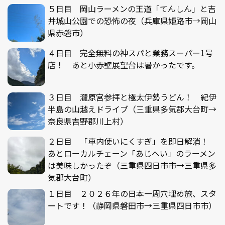
５日目 岡山ラーメンの王道「てんしん」と吉
井城山公園での恐怖の夜（兵庫県姫路市→岡山
県赤磐市）
４日目 完全無料の神スパと業務スーパー1号
店！ あと小赤壁展望台は暑かったです。
３日目 瀧原宮参拝と極太伊勢うどん！ 紀伊
半島の山越えドライブ（三重県多気郡大台町→
奈良県吉野郡川上村）
２日目 「車内使いにくすぎ」を即日解消！
あとローカルチェーン「あじへい」のラーメン
は美味しかったぞ（三重県四日市市→三重県多
気郡大台町）
１日目 ２０２６年の日本一周穴埋め旅、スタ
ートです！（静岡県磐田市→三重県四日市市）