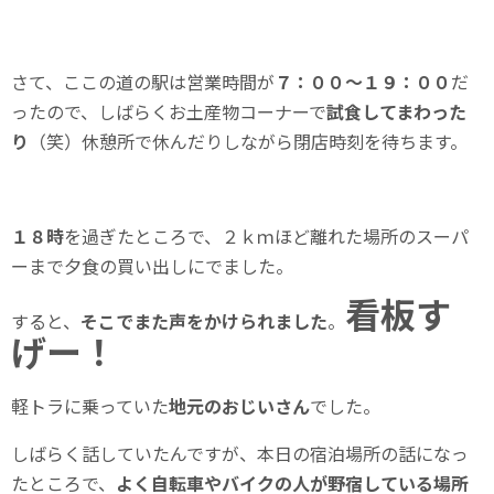
さて、ここの道の駅は営業時間が
７：００～１９：００
だ
ったので、しばらくお土産物コーナーで
試食してまわった
り
（笑）休憩所で休んだりしながら閉店時刻を待ちます。
１８時
を過ぎたところで、２ｋｍほど離れた場所のスーパ
ーまで夕食の買い出しにでました。
看板す
すると、
そこでまた声をかけられました
。
げー！
軽トラに乗っていた
地元のおじいさん
でした。
しばらく話していたんですが、本日の宿泊場所の話になっ
たところで、
よく自転車やバイクの人が野宿している場所