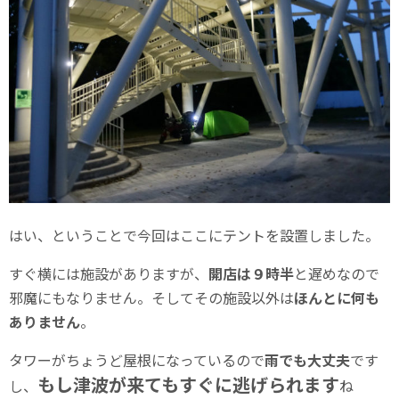
はい、ということで今回はここにテントを設置しました。
すぐ横には施設がありますが、
開店は９時半
と遅めなので
邪魔にもなりません。そしてその施設以外は
ほんとに何も
ありません
。
タワーがちょうど屋根になっているので
雨でも大丈夫
です
もし津波が来てもすぐに逃げられます
し、
ね