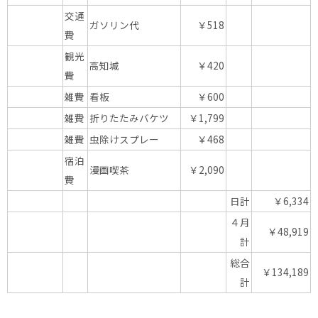
交通
ガソリン代
￥518
費
観光
高知城
￥420
費
雑費
看板
￥600
雑費
折りたたみバケツ
￥1,799
雑費
虫除けスプレー
￥468
宿泊
漫画喫茶
￥2,090
費
日計
￥6,334
４月
￥48,919
計
総合
￥134,189
計