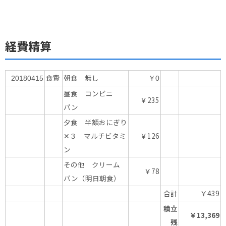
経費精算
食費
朝食 無し
20180415
￥0
昼食 コンビニ
￥235
パン
夕食 半額おにぎり
✕３ マルチビタミ
￥126
ン
その他 クリーム
￥78
パン（明日朝食）
合計
￥439
積立
￥13,369
残