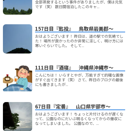
全部蒸発するという事件がありましたが、僕は元気
です（笑） 数日間宿泊したこのキャ...
157日目『匙投』 鳥取県岩美郡～
おはようございます！ 昨日は、道の駅での気絶でし
た！ 場所が良かったのか非常に涼しく、明け方には
寒いぐらいでした。 そして...
111日目『酒寝』 沖縄県沖縄市～
こんにちは！ いらすとやが、万能すぎて的確な画像
がすぐ出てきます（笑） さて、昨日のブログの最後
にも書きましたが...
67日目『定番』 山口県宇部市～
おはようございます！ ちょっと片付けるのが遅くな
って、公園なのにだいぶ明るくなってからの撤収に
なってしまいました。 公園なので、...