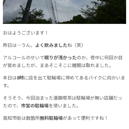
おはようございます！
昨日は…うん、
よく飲みました
ね（笑）
アルコールのせいで
眠りが浅かった
のか、夜中に何回か目
が覚めましたが、まあそこそこに睡眠は取れました。
本日は
8時
に店を出て駐輪場に停めてあるバイクに向かいま
す。
そうそう、今回泊まった漫画喫茶は駐輪場が無い店舗だっ
たので、
市営の駐輪場
を使いました。
高知市街は数箇所
無料駐輪場
があって便利ですね！