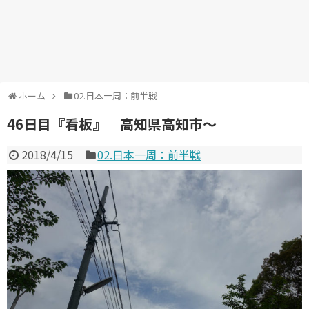
ホーム
02.日本一周：前半戦
46日目『看板』 高知県高知市～
2018/4/15
02.日本一周：前半戦