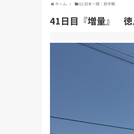
ホーム
02.日本一周：前半戦
41日目『増量』 