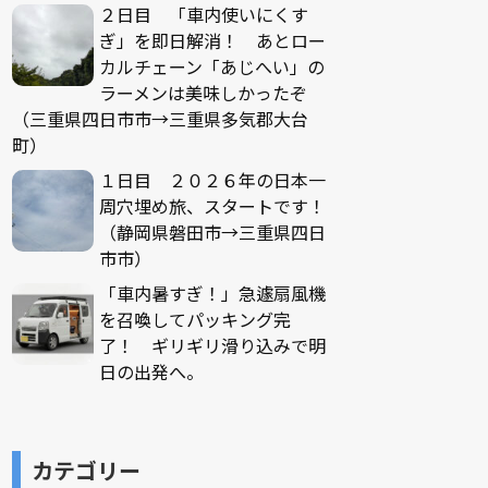
２日目 「車内使いにくす
ぎ」を即日解消！ あとロー
カルチェーン「あじへい」の
ラーメンは美味しかったぞ
（三重県四日市市→三重県多気郡大台
町）
１日目 ２０２６年の日本一
周穴埋め旅、スタートです！
（静岡県磐田市→三重県四日
市市）
「車内暑すぎ！」急遽扇風機
を召喚してパッキング完
了！ ギリギリ滑り込みで明
日の出発へ。
カテゴリー