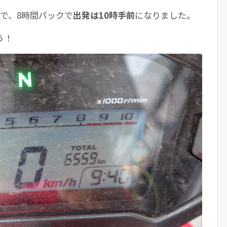
で、8時間パックで
出発は10時手前
になりました。
う！