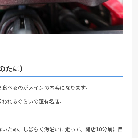
のたに）
を食べるのがメインの内容になります。
言われるぐらいの
超有名店
。
ないため、しばらく海沿いに走って、
開店10分前
に目