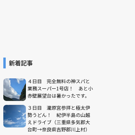
新着記事
４日目 完全無料の神スパと
業務スーパー1号店！ あと小
赤壁展望台は暑かったです。
３日目 瀧原宮参拝と極太伊
勢うどん！ 紀伊半島の山越
えドライブ（三重県多気郡大
台町→奈良県吉野郡川上村）