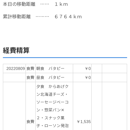
本日の移動距離 …… １ｋｍ
累計移動距離 ……… ６７６４ｋｍ
経費精算
食費
朝食 バタピー
20220809
￥0
食費
昼食 バタピー
￥0
夕食 からあげク
ン北海道チーズ・
ソーセージベーコ
ン・惣菜パン✕
２・スナック菓
食費
￥1,535
子・ローソン発泡