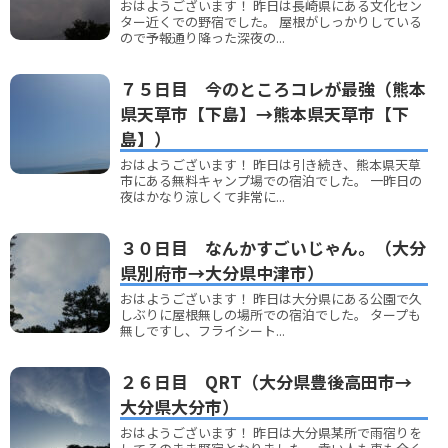
おはようございます！ 昨日は長崎県にある文化セン
ター近くでの野宿でした。 屋根がしっかりしている
ので予報通り降った深夜の...
７５日目 今のところコレが最強（熊本
県天草市【下島】→熊本県天草市【下
島】）
おはようございます！ 昨日は引き続き、熊本県天草
市にある無料キャンプ場での宿泊でした。 一昨日の
夜はかなり涼しくて非常に...
３０日目 なんかすごいじゃん。（大分
県別府市→大分県中津市）
おはようございます！ 昨日は大分県にある公園で久
しぶりに屋根無しの場所での宿泊でした。 タープも
無しですし、フライシート...
２６日目 QRT（大分県豊後高田市→
大分県大分市）
おはようございます！ 昨日は大分県某所で雨宿りを