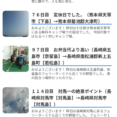
常に静かで、人も殆ど来な...
７６日目 定休日でした。（熊本県天草
市【下島】→熊本県菊池郡大津町）
おはようございます！ 昨日は引き続き熊本県天草市
にある無料キャンプ場での宿泊でした。 今回の旅で
はなるべく同じキャンプ場...
９７日目 お弁当代より高い（長崎県五
島市【奈留島】→長崎県南松浦郡新上五
島町【若松島】）
おはようございます！ 昨日は長崎県は五島列島、奈
留島のフェリーターミナル近くでの野宿でした。 表
の目立つ場所だったのでな...
１１４日目 対馬一の絶景ポイント（長
崎県対馬市【対馬島】→長崎県対馬市
【対馬島】）
おはようございます！ 昨日は長崎県対馬にあるフェ
リーターミナル近くでの野宿でした。 フェリーが１