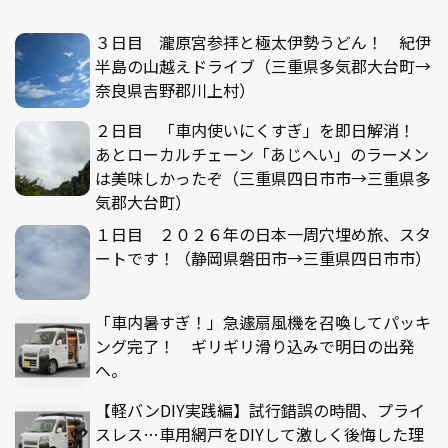
３日目 瀧原宮参拝と極太伊勢うどん！ 紀伊
半島の山越えドライブ（三重県多気郡大台町→
奈良県吉野郡川上村）
２日目 「車内使いにくすぎ」を即日解消！
あとローカルチェーン「あじへい」のラーメン
は美味しかったぞ（三重県四日市市→三重県多
気郡大台町）
１日目 ２０２６年の日本一周穴埋め旅、スタ
ートです！（静岡県磐田市→三重県四日市市）
「車内暑すぎ！」急遽扇風機を召喚してパッキ
ング完了！ ギリギリ滑り込みで明日の出発
へ。
【軽バンDIY実践編】試行錯誤の時間、プライ
スレス…車用網戸をDIYして激しく後悔した理