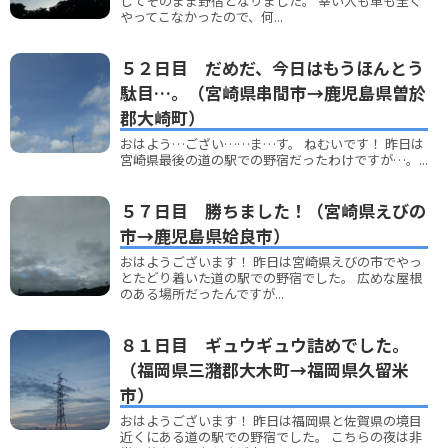
してそのまま野宿となりました。 幸い人も車も全く
やってこなかったので、何...
５２日目 だめだ、今日はもうほんとう
駄目…。（宮崎県串間市→鹿児島県曽於
郡大崎町）
おはよう…ござい……ま…す。 ねむいです！ 昨日は
宮崎県最後の道の駅での野宿だったわけですが…。...
５７日目 勝ちました！（宮崎県えびの
市→鹿児島県姶良市）
おはようございます！ 昨日は宮崎県えびの市でやっ
とたどり着いた道の駅での野宿でした。 広めな屋根
のある場所だったんですが...
８１日目 ギュウギュウ詰めでした。
（福岡県三潴郡大木町→福岡県久留米
市）
おはようございます！ 昨日は福岡県と佐賀県の境目
近くにある道の駅での野宿でした。 こちらの夜は非