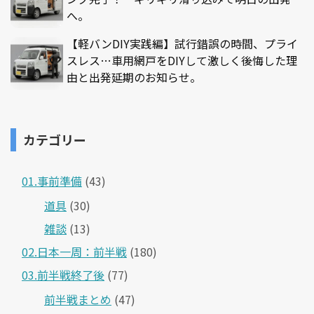
へ。
【軽バンDIY実践編】試行錯誤の時間、プライ
スレス…車用網戸をDIYして激しく後悔した理
由と出発延期のお知らせ。
カテゴリー
01.事前準備
(43)
道具
(30)
雑談
(13)
02.日本一周：前半戦
(180)
03.前半戦終了後
(77)
前半戦まとめ
(47)