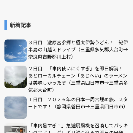
新着記事
３日目 瀧原宮参拝と極太伊勢うどん！ 紀伊
半島の山越えドライブ（三重県多気郡大台町→
奈良県吉野郡川上村）
２日目 「車内使いにくすぎ」を即日解消！
あとローカルチェーン「あじへい」のラーメン
は美味しかったぞ（三重県四日市市→三重県多
気郡大台町）
１日目 ２０２６年の日本一周穴埋め旅、スタ
ートです！（静岡県磐田市→三重県四日市市）
「車内暑すぎ！」急遽扇風機を召喚してパッキ
ング完了！ ギリギリ滑り込みで明日の出発