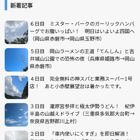
新着記事
６日目 ミスター・バークのガーリックハンバ
ーグでお腹いっぱい！ 明日はいよいよ四国へ
（岡山県赤磐市→岡山県玉野市）
５日目 岡山ラーメンの王道「てんしん」と吉
井城山公園での恐怖の夜（兵庫県姫路市→岡山
県赤磐市）
４日目 完全無料の神スパと業務スーパー1号
店！ あと小赤壁展望台は暑かったです。
３日目 瀧原宮参拝と極太伊勢うどん！ 紀伊
半島の山越えドライブ（三重県多気郡大台町→
奈良県吉野郡川上村）
２日目 「車内使いにくすぎ」を即日解消！