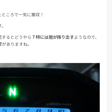
たところで一気に撤収！
す。
認するとどうやら
７時には雨が降り出す
ようなので、
要がありますね。