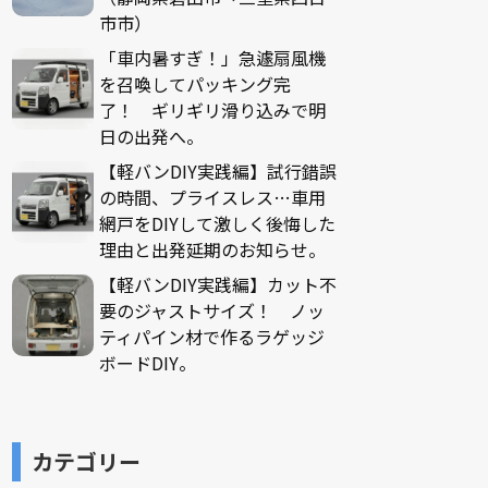
市市）
「車内暑すぎ！」急遽扇風機
を召喚してパッキング完
了！ ギリギリ滑り込みで明
日の出発へ。
【軽バンDIY実践編】試行錯誤
の時間、プライスレス…車用
網戸をDIYして激しく後悔した
理由と出発延期のお知らせ。
【軽バンDIY実践編】カット不
要のジャストサイズ！ ノッ
ティパイン材で作るラゲッジ
ボードDIY。
カテゴリー