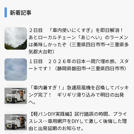
新着記事
２日目 「車内使いにくすぎ」を即日解消！
あとローカルチェーン「あじへい」のラーメン
は美味しかったぞ（三重県四日市市→三重県多
気郡大台町）
１日目 ２０２６年の日本一周穴埋め旅、スタ
ートです！（静岡県磐田市→三重県四日市市）
「車内暑すぎ！」急遽扇風機を召喚してパッキ
ング完了！ ギリギリ滑り込みで明日の出発
へ。
【軽バンDIY実践編】試行錯誤の時間、プライ
スレス…車用網戸をDIYして激しく後悔した理
由と出発延期のお知らせ。