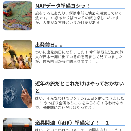
MAPデータ準備ヨシッ！
旅をするにあたり、僕は事前に地図を用意していく
派です。 いきあたりばったりの旅も楽しいんです
が、大まかな方針というか目安がある...
出発前日。。
ついに出発前日になりました！ 今年は既に沢山の旅
人が日本一周に出ているのを羨ましく見ていました
が、僕も明日から仲間入りです！ ...
近年の旅だとこれだけはやっておかない
と
はい、そんなわけでワクチン3回目を射ってきました
ー！ やっぱり全国あちこちをふらふらするわけなの
で、出発前にこれだけはやってお...
道具関連（ほぼ）準備完了！ １
はい、というわけで出発まで一週間をきりました！