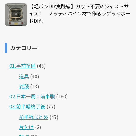
【軽バンDIY実践編】カット不要のジャストサ
イズ！ ノッティパイン材で作るラゲッジボー
ドDIY。
カテゴリー
01.事前準備
(43)
道具
(30)
雑談
(13)
02.日本一周：前半戦
(180)
03.前半戦終了後
(77)
前半戦まとめ
(47)
片付け
(2)