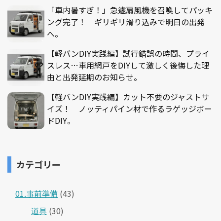
「車内暑すぎ！」急遽扇風機を召喚してパッキ
ング完了！ ギリギリ滑り込みで明日の出発
へ。
【軽バンDIY実践編】試行錯誤の時間、プライ
スレス…車用網戸をDIYして激しく後悔した理
由と出発延期のお知らせ。
【軽バンDIY実践編】カット不要のジャストサ
イズ！ ノッティパイン材で作るラゲッジボー
ドDIY。
カテゴリー
01.事前準備
(43)
道具
(30)