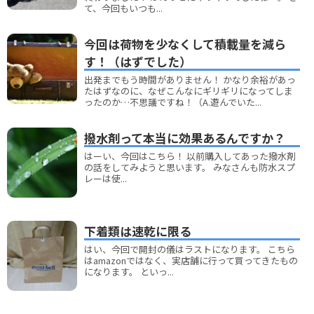
て、今回もいつも...
今回は荷物を少なくして積載量を減ら
す！（はずでした）
出発までもう時間がありません！ かなり余裕があっ
たはずなのに、なぜこんなにギリギリになってしま
ったのか…不思議ですね！（A.遊んでいた...
撥水剤って本当に効果あるんですか？
はーい、今回はこちら！ 以前購入してあった撥水剤
の話をしてみようと思います。 みなさんも防水スプ
レーは使...
下着類は速乾に限る
はい、今回で開封の儀はラストになります。 こちら
はamazonではなく、実店舗に行って買ってきたもの
になります。 といっ...