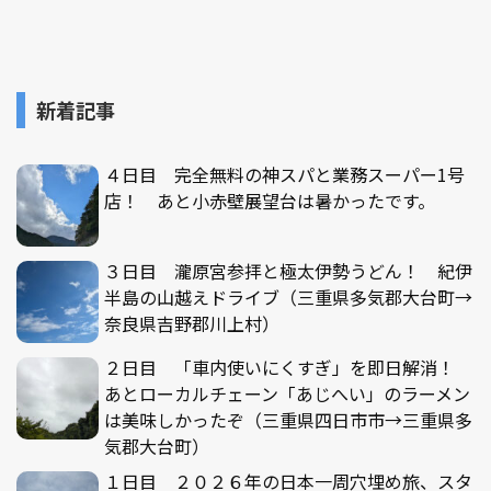
新着記事
４日目 完全無料の神スパと業務スーパー1号
店！ あと小赤壁展望台は暑かったです。
３日目 瀧原宮参拝と極太伊勢うどん！ 紀伊
半島の山越えドライブ（三重県多気郡大台町→
奈良県吉野郡川上村）
２日目 「車内使いにくすぎ」を即日解消！
あとローカルチェーン「あじへい」のラーメン
は美味しかったぞ（三重県四日市市→三重県多
気郡大台町）
１日目 ２０２６年の日本一周穴埋め旅、スタ