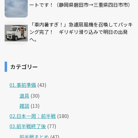
ートです！（静岡県磐田市→三重県四日市市）
「車内暑すぎ！」急遽扇風機を召喚してパッキ
ング完了！ ギリギリ滑り込みで明日の出発
へ。
カテゴリー
01.事前準備
(43)
道具
(30)
雑談
(13)
02.日本一周：前半戦
(180)
03.前半戦終了後
(77)
前半戦まとめ
(47)