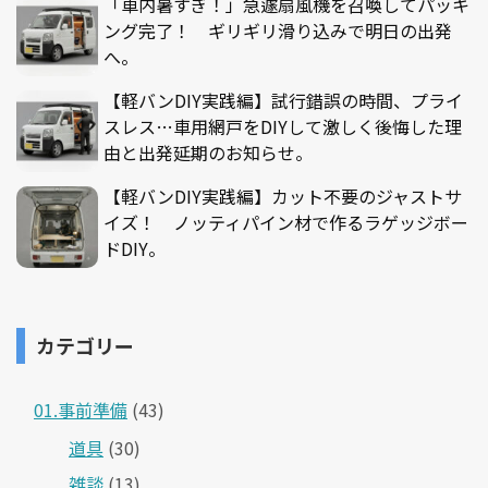
「車内暑すぎ！」急遽扇風機を召喚してパッキ
ング完了！ ギリギリ滑り込みで明日の出発
へ。
【軽バンDIY実践編】試行錯誤の時間、プライ
スレス…車用網戸をDIYして激しく後悔した理
由と出発延期のお知らせ。
【軽バンDIY実践編】カット不要のジャストサ
イズ！ ノッティパイン材で作るラゲッジボー
ドDIY。
カテゴリー
01.事前準備
(43)
道具
(30)
雑談
(13)