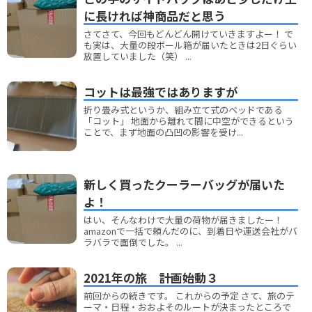
に長ければ神商品だと思う
さてさて、今回もどんどん開けていきますよー！ で
も実は、大量の段ボール箱が届いたときは2日ぐらい
放置していました（笑） ...
コットは最強ではありますが
折り畳み式というか、組み立て式のベッドである
「コット」 地面から離れて間に中空ができるという
ことで、まず地面の凸凹の影響を受け...
新しく買ったクーラーバッグが届いた
よ！
はい、そんなわけで大量の荷物が届きましたー！
amazonで一括で頼んだのに、到着日や運送会社がバ
ラバラで面倒でした。 ...
2021年の旅 計画始動３
前回からの続きです。 これからの予定 さて、旅のテ
ーマ・日程・おおよそのルートが決まったところで