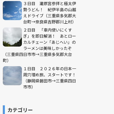
３日目 瀧原宮参拝と極太伊
勢うどん！ 紀伊半島の山越
えドライブ（三重県多気郡大
台町→奈良県吉野郡川上村）
２日目 「車内使いにくす
ぎ」を即日解消！ あとロー
カルチェーン「あじへい」の
ラーメンは美味しかったぞ
（三重県四日市市→三重県多気郡大台
町）
１日目 ２０２６年の日本一
周穴埋め旅、スタートです！
（静岡県磐田市→三重県四日
市市）
カテゴリー