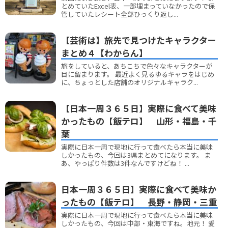
とめていたExcel表、一部埋まっていなかったので保
管していたレシート全部ひっくり返し...
【芸術は】旅先で見つけたキャラクター
まとめ４【わからん】
旅をしていると、あちこちで色々なキャラクターが
目に留まります。 最近よく見るゆるキャラをはじめ
に、ちょっとした店舗のオリジナルキャラク...
【日本一周３６５日】実際に食べて美味
かったもの【飯テロ】 山形・福島・千
葉
実際に日本一周で現地に行って食べたら本当に美味
しかったもの、今回は3県まとめてになります。 ま
あ、やっぱり件数は3件なんですけどね！ ...
日本一周３６５日】実際に食べて美味か
ったもの【飯テロ】 長野・静岡・三重
実際に日本一周で現地に行って食べたら本当に美味
しかったもの、今回は中部・東海ですね。地元！ 愛