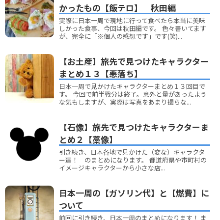
かったもの【飯テロ】 秋田編
実際に日本一周で現地に行って食べたら本当に美味
しかった食事、今回は秋田編です。 色々書いてます
が、完全に「※個人の感想です」です(笑)...
【お土産】旅先で見つけたキャラクター
まとめ１３【悪落ち】
日本一周で見かけたキャラクターまとめ１３回目で
す。 今回で前半戦分は終了。意外と量があったよう
な気もしますが、実際は写真をあまり撮らな...
【石像】旅先で見つけたキャラクターま
とめ２【藁像】
引き続き、日本各地で見かけた（変な）キャラクタ
ー達！ のまとめになります。 都道府県や市町村の
イメージキャラクターから小さな店...
日本一周の【ガソリン代】と【燃費】に
ついて
前回に引き続き、日本一周のまとめになります！ ま