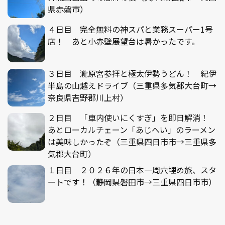
県赤磐市）
４日目 完全無料の神スパと業務スーパー1号
店！ あと小赤壁展望台は暑かったです。
３日目 瀧原宮参拝と極太伊勢うどん！ 紀伊
半島の山越えドライブ（三重県多気郡大台町→
奈良県吉野郡川上村）
２日目 「車内使いにくすぎ」を即日解消！
あとローカルチェーン「あじへい」のラーメン
は美味しかったぞ（三重県四日市市→三重県多
気郡大台町）
１日目 ２０２６年の日本一周穴埋め旅、スタ
ートです！（静岡県磐田市→三重県四日市市）