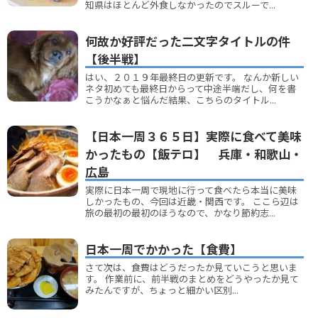
知県はほとんど外食しなかったのでスルーで...
何故か好評だった二文字タイトルの件
【後半戦】
はい、２０１９年最終日の更新です。 なんか新しい
ネタ初めても最終日からって中途半端だし、何を書
こうかなぁと悩んだ結果、こちらのタイトル...
【日本一周３６５日】実際に食べて美味
かったもの【飯テロ】 兵庫・和歌山・
広島
実際に日本一周で現地に行って食べたら本当に美味
しかったもの、今回は近畿・関西です。 ここら辺は
旅の最初の最初のほうなので、かなり節約志...
日本一周でかかった【食費】
さて次は、食費はどうだったか見ていこうと思いま
す。 作業前に、前半戦のまとめをどうやったか見て
みたんですが、ちょっと細かい区別...