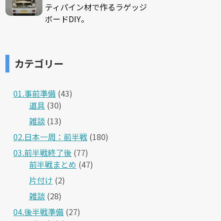
ティパイン材で作るラゲッジ
ボードDIY。
カテゴリー
01.事前準備
(43)
道具
(30)
雑談
(13)
02.日本一周：前半戦
(180)
03.前半戦終了後
(77)
前半戦まとめ
(47)
片付け
(2)
雑談
(28)
04.後半戦準備
(27)