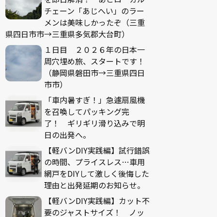
チェーン「あじへい」のラー
メンは美味しかったぞ（三重
県四日市市→三重県多気郡大台町）
１日目 ２０２６年の日本一
周穴埋め旅、スタートです！
（静岡県磐田市→三重県四日
市市）
「車内暑すぎ！」急遽扇風機
を召喚してパッキング完
了！ ギリギリ滑り込みで明
日の出発へ。
【軽バンDIY実践編】試行錯誤
の時間、プライスレス…車用
網戸をDIYして激しく後悔した
理由と出発延期のお知らせ。
【軽バンDIY実践編】カット不
要のジャストサイズ！ ノッ