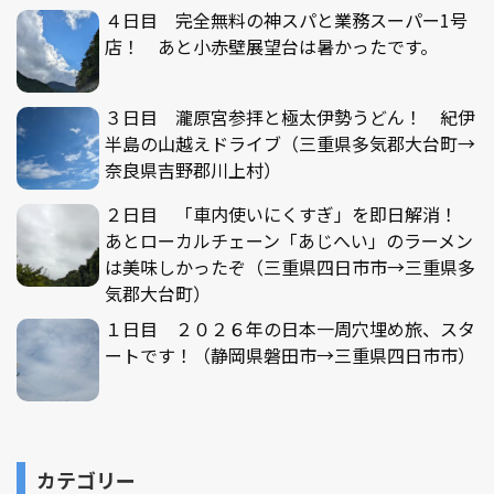
４日目 完全無料の神スパと業務スーパー1号
店！ あと小赤壁展望台は暑かったです。
３日目 瀧原宮参拝と極太伊勢うどん！ 紀伊
半島の山越えドライブ（三重県多気郡大台町→
奈良県吉野郡川上村）
２日目 「車内使いにくすぎ」を即日解消！
あとローカルチェーン「あじへい」のラーメン
は美味しかったぞ（三重県四日市市→三重県多
気郡大台町）
１日目 ２０２６年の日本一周穴埋め旅、スタ
ートです！（静岡県磐田市→三重県四日市市）
カテゴリー