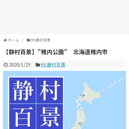
ホーム
99.静村百景
【静村百景】”稚内公園” 北海道稚内市
2020/1/25
99.静村百景