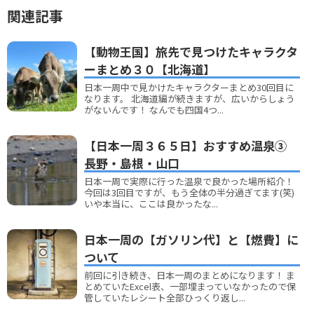
関連記事
【動物王国】旅先で見つけたキャラクタ
ーまとめ３０【北海道】
日本一周中で見かけたキャラクターまとめ30回目に
なります。 北海道編が続きますが、広いからしょう
がないんです！ なんでも四国4つ...
【日本一周３６５日】おすすめ温泉③
長野・島根・山口
日本一周で実際に行った温泉で良かった場所紹介！
今回は3回目ですが、もう全体の半分過ぎてます(笑)
いや本当に、ここは良かったな...
日本一周の【ガソリン代】と【燃費】に
ついて
前回に引き続き、日本一周のまとめになります！ ま
とめていたExcel表、一部埋まっていなかったので保
管していたレシート全部ひっくり返し...