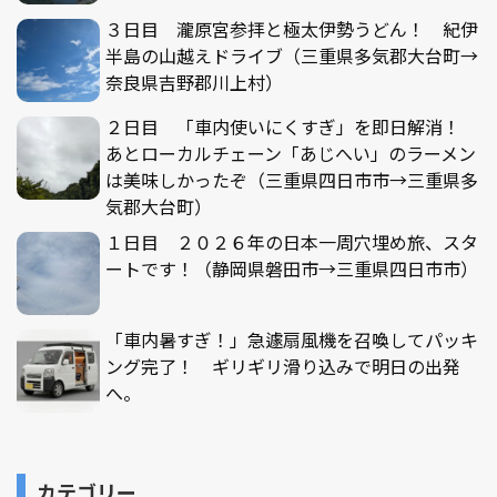
３日目 瀧原宮参拝と極太伊勢うどん！ 紀伊
半島の山越えドライブ（三重県多気郡大台町→
奈良県吉野郡川上村）
２日目 「車内使いにくすぎ」を即日解消！
あとローカルチェーン「あじへい」のラーメン
は美味しかったぞ（三重県四日市市→三重県多
気郡大台町）
１日目 ２０２６年の日本一周穴埋め旅、スタ
ートです！（静岡県磐田市→三重県四日市市）
「車内暑すぎ！」急遽扇風機を召喚してパッキ
ング完了！ ギリギリ滑り込みで明日の出発
へ。
カテゴリー