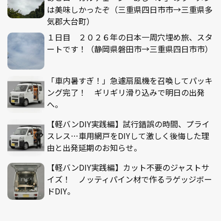
は美味しかったぞ（三重県四日市市→三重県多
気郡大台町）
１日目 ２０２６年の日本一周穴埋め旅、スタ
ートです！（静岡県磐田市→三重県四日市市）
「車内暑すぎ！」急遽扇風機を召喚してパッキ
ング完了！ ギリギリ滑り込みで明日の出発
へ。
【軽バンDIY実践編】試行錯誤の時間、プライ
スレス…車用網戸をDIYして激しく後悔した理
由と出発延期のお知らせ。
【軽バンDIY実践編】カット不要のジャストサ
イズ！ ノッティパイン材で作るラゲッジボー
ドDIY。