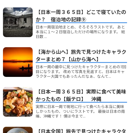
【日本一周３６５日】どこで寝ていたの
か？ 宿泊地の記録⑨
日本一周宿泊地まとめ、そろそろラストです。 あと
本当に１～２日宿泊しただけの場所になります。 総
日数 ...
【海から山へ】旅先で見つけたキャラク
ターまとめ７【山から海へ】
日本一周の最中に見つけたキャラクターまとめの7回
目になります。 改めて写真を見返すと、日本はキャ
ラクター大国でもあったんだなぁ、なんて...
【日本一周３６５日】実際に食べて美味
かったもの【飯テロ】 沖縄
実際に日本一周で現地に行って食べたら本当に美味
しかったもの、ついにラストです。 最後は日本の南
端、沖縄です！ 僕は今まで...
【日本全国】旅先で見つけたキャラクタ