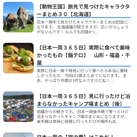
【動物王国】旅先で見つけたキャラクタ
ーまとめ３０【北海道】
日本一周中で見かけたキャラクターまとめ30回目に
なります。 北海道編が続きますが、広いからしょう
がないんです！ なんでも四国4つ...
【日本一周３６５日】実際に食べて美味
かったもの【飯テロ】 山形・福島・千
葉
実際に日本一周で現地に行って食べたら本当に美味
しかったもの、今回は3県まとめてになります。 ま
あ、やっぱり件数は3件なんですけどね！ ...
【日本一周３６５日】見に行ったけど泊
まらなかったキャンプ場まとめ（後）
前編からの続きです。 日本一周後半戦で寄ったけど
泊まらなかったキャンプ場のまとめになりますが、
後半戦は単純に偵察に行っただけの場所もあ...
日本一周の【宿泊費】はこれだ！