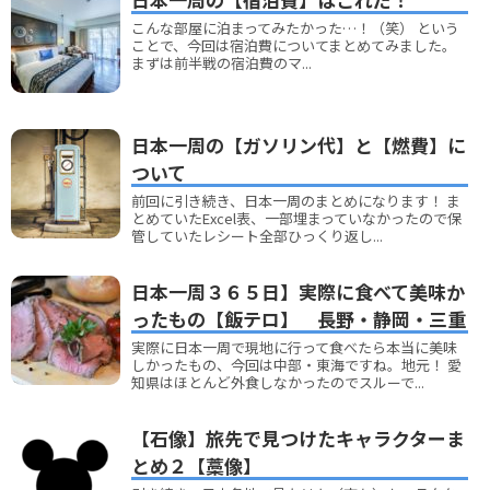
こんな部屋に泊まってみたかった…！（笑） という
ことで、今回は宿泊費についてまとめてみました。
まずは前半戦の宿泊費のマ...
日本一周の【ガソリン代】と【燃費】に
ついて
前回に引き続き、日本一周のまとめになります！ ま
とめていたExcel表、一部埋まっていなかったので保
管していたレシート全部ひっくり返し...
日本一周３６５日】実際に食べて美味か
ったもの【飯テロ】 長野・静岡・三重
実際に日本一周で現地に行って食べたら本当に美味
しかったもの、今回は中部・東海ですね。地元！ 愛
知県はほとんど外食しなかったのでスルーで...
【石像】旅先で見つけたキャラクターま
とめ２【藁像】