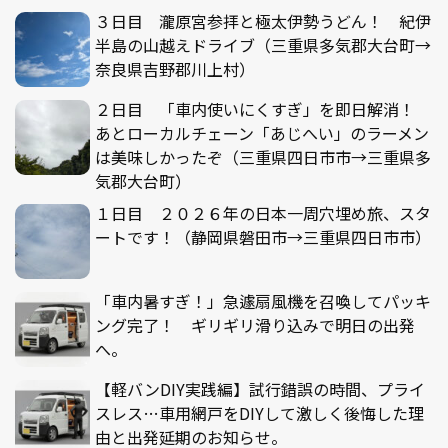
３日目 瀧原宮参拝と極太伊勢うどん！ 紀伊
半島の山越えドライブ（三重県多気郡大台町→
奈良県吉野郡川上村）
２日目 「車内使いにくすぎ」を即日解消！
あとローカルチェーン「あじへい」のラーメン
は美味しかったぞ（三重県四日市市→三重県多
気郡大台町）
１日目 ２０２６年の日本一周穴埋め旅、スタ
ートです！（静岡県磐田市→三重県四日市市）
「車内暑すぎ！」急遽扇風機を召喚してパッキ
ング完了！ ギリギリ滑り込みで明日の出発
へ。
【軽バンDIY実践編】試行錯誤の時間、プライ
スレス…車用網戸をDIYして激しく後悔した理
由と出発延期のお知らせ。