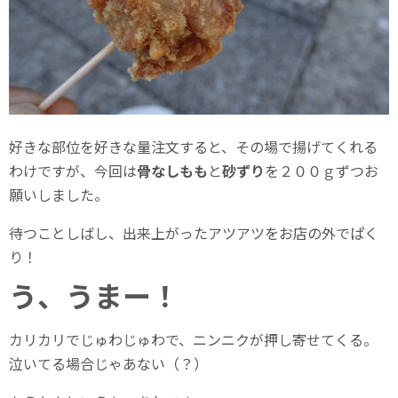
好きな部位を好きな量注文すると、その場で揚げてくれる
わけですが、今回は
骨なしもも
と
砂ずり
を２００ｇずつお
願いしました。
待つことしばし、出来上がったアツアツをお店の外でぱく
り！
う、うまー！
カリカリでじゅわじゅわで、ニンニクが押し寄せてくる。
泣いてる場合じゃあない（？）