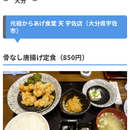
－ 大分 －
元祖からあげ食堂 天 宇佐店（大分県宇佐
市）
骨なし唐揚げ定食（850円）