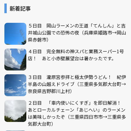
新着記事
５日目 岡山ラーメンの王道「てんしん」と吉
井城山公園での恐怖の夜（兵庫県姫路市→岡山
県赤磐市）
４日目 完全無料の神スパと業務スーパー1号
店！ あと小赤壁展望台は暑かったです。
３日目 瀧原宮参拝と極太伊勢うどん！ 紀伊
半島の山越えドライブ（三重県多気郡大台町→
奈良県吉野郡川上村）
２日目 「車内使いにくすぎ」を即日解消！
あとローカルチェーン「あじへい」のラーメン
は美味しかったぞ（三重県四日市市→三重県多
気郡大台町）