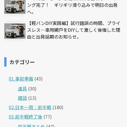
ング完了！ ギリギリ滑り込みで明日の出発
へ。
【軽バンDIY実践編】試行錯誤の時間、プライ
スレス…車用網戸をDIYして激しく後悔した理
由と出発延期のお知らせ。
カテゴリー
01.事前準備
(43)
道具
(30)
雑談
(13)
02.日本一周：前半戦
(180)
03.前半戦終了後
(77)
前半戦まとめ
(47)