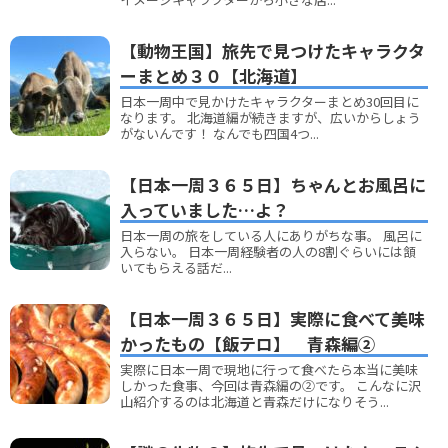
【動物王国】旅先で見つけたキャラクタ
ーまとめ３０【北海道】
日本一周中で見かけたキャラクターまとめ30回目に
なります。 北海道編が続きますが、広いからしょう
がないんです！ なんでも四国4つ...
【日本一周３６５日】ちゃんとお風呂に
入っていました…よ？
日本一周の旅をしている人にありがちな事。 風呂に
入らない。 日本一周経験者の人の8割ぐらいには頷
いてもらえる話だ...
【日本一周３６５日】実際に食べて美味
かったもの【飯テロ】 青森編②
実際に日本一周で現地に行って食べたら本当に美味
しかった食事、今回は青森編の②です。 こんなに沢
山紹介するのは北海道と青森だけになりそう...