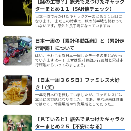
【謎の生物？】旅先で見つけたキャラク
ターまとめ１１【SAN値チェック】
日本一周でみかけたキャラクターまとめ１１回目に
なります。 まだこの時点で、旅の前半戦も終わって
いないです。意外と長丁場になっていますね...
日本一周の【累計移動距離】と【累計走
行距離】について
はい、それじゃあ日本一周したデータのまとめやっ
ていきますよー！ まずは累計移動走行距離と累計走
行距離からいってみましょう。 ...
【日本一周３６５日】ファミレス大好
き！(笑)
一年間日本中を旅していましたが、ファミレスには
本当にお世話になりました。 まあ、主な理由は食事
ではなく、休憩場所や作業場所としてだった...
【見ていると】旅先で見つけたキャラク
ターまとめ２５【不安になる】