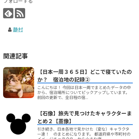
フォローする
静村
関連記事
【日本一周３６５日】どこで寝ていたの
か？ 宿泊地の記録②
こんにちは！ 今回は日本一周でまとめたデータの中
から、宿泊場所についてピックアップしています。
前回の更新で、全日程の宿...
【石像】旅先で見つけたキャラクターま
とめ２【藁像】
引き続き、日本各地で見かけた（変な）キャラクタ
ー達！ のまとめになります。 都道府県や市町村の
イメージキャラクターから小さな店...