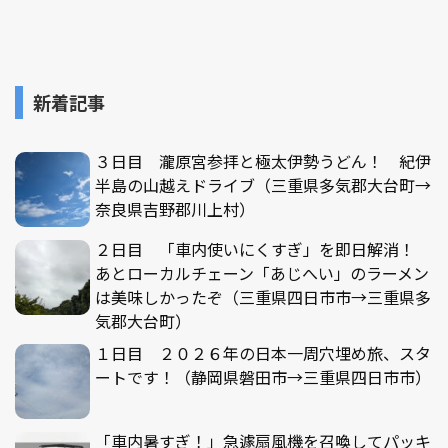
新着記事
３日目 瀧原宮参拝と極太伊勢うどん！ 紀伊
半島の山越えドライブ（三重県多気郡大台町→
奈良県吉野郡川上村）
２日目 「車内使いにくすぎ」を即日解消！
あとローカルチェーン「あじへい」のラーメン
は美味しかったぞ（三重県四日市市→三重県多
気郡大台町）
１日目 ２０２６年の日本一周穴埋め旅、スタ
ートです！（静岡県磐田市→三重県四日市市）
「車内暑すぎ！」急遽扇風機を召喚してパッキ