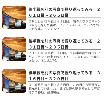
後半戦を別の写真で振り返ってみる ３
６１日目～３６５日目
３６１日目 後半戦１８１日目。 朝のんびりとキャン
プ場を出発した後は、ファミレスに入っていつもの
更新作業。 夕方になっ...
後半戦を別の写真で振り返ってみる ２
３１日目～２３５日目
２３１日目 後半戦５１日目。 午前中は雨が降ってい
たのでテントの中でのんびりしていました。 出発は
15時で、ほとんど移...
後半戦を別の写真で振り返ってみる ３
１６日目～３２０日目
３１６日目 後半戦１３６日目。 この日から遠野市の
観光をしていました。 まずは道の駅を経由して市街
地まで移動、宿泊場所...