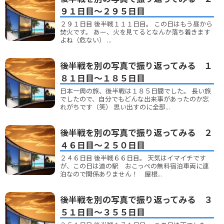
９１日目～２９５日目
２９１日目 後半戦１１１日目。 この日はもう昼から
焚火です。 あー、火を見てるとなんか落ち着きます
よね（危ない） ...
後半戦を別の写真で振り返ってみる １
８１日目～１８５日目
日本一周の旅、後半戦は１８５日間でした。 長い旅
でしたので、自分でもどんな出来事があったのか忘
れがちです（笑） 思い出すのに全部...
後半戦を別の写真で振り返ってみる ２
４６日目～２５０日目
２４６日目 後半戦６６日目。 天気はイマイチです
が、この日は道の駅 おこっぺの無料宿泊車両に連
泊なので関係ありません！ 屋根...
後半戦を別の写真で振り返ってみる ３
５１日目～３５５日目