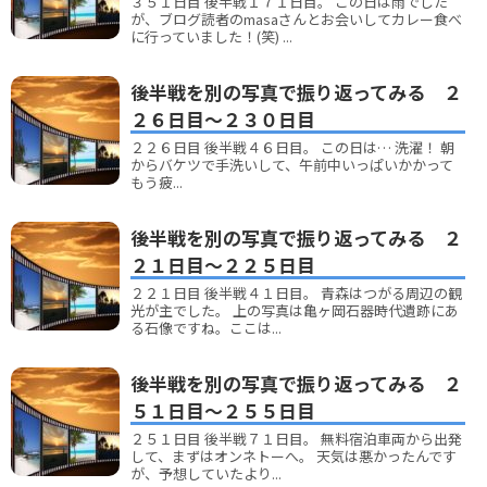
３５１日目 後半戦１７１日目。 この日は雨でした
が、ブログ読者のmasaさんとお会いしてカレー食べ
に行っていました！(笑) ...
後半戦を別の写真で振り返ってみる ２
２６日目～２３０日目
２２６日目 後半戦４６日目。 この日は… 洗濯！ 朝
からバケツで手洗いして、午前中いっぱいかかって
もう疲...
後半戦を別の写真で振り返ってみる ２
２１日目～２２５日目
２２１日目 後半戦４１日目。 青森はつがる周辺の観
光が主でした。 上の写真は亀ヶ岡石器時代遺跡にあ
る石像ですね。ここは...
後半戦を別の写真で振り返ってみる ２
５１日目～２５５日目
２５１日目 後半戦７１日目。 無料宿泊車両から出発
して、まずはオンネトーへ。 天気は悪かったんです
が、予想していたより...