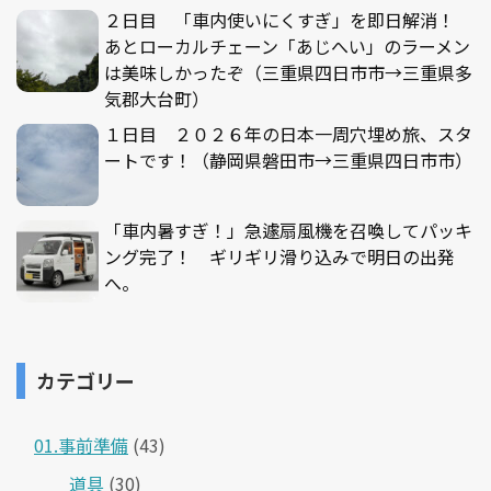
２日目 「車内使いにくすぎ」を即日解消！
あとローカルチェーン「あじへい」のラーメン
は美味しかったぞ（三重県四日市市→三重県多
気郡大台町）
１日目 ２０２６年の日本一周穴埋め旅、スタ
ートです！（静岡県磐田市→三重県四日市市）
「車内暑すぎ！」急遽扇風機を召喚してパッキ
ング完了！ ギリギリ滑り込みで明日の出発
へ。
カテゴリー
01.事前準備
(43)
道具
(30)