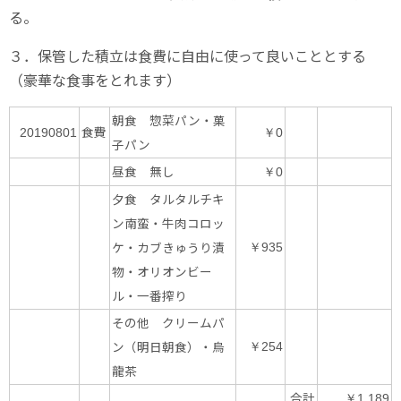
る。
３．保管した積立は食費に自由に使って良いこととする
（豪華な食事をとれます）
朝食 惣菜パン・菓
食費
20190801
￥0
子パン
昼食 無し
￥0
夕食 タルタルチキ
ン南蛮・牛肉コロッ
ケ・カブきゅうり漬
￥935
物・オリオンビー
ル・一番搾り
その他 クリームパ
ン（明日朝食）・烏
￥254
龍茶
合計
￥1,189