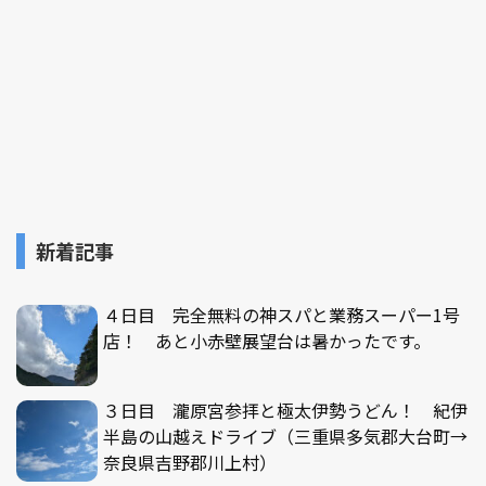
新着記事
４日目 完全無料の神スパと業務スーパー1号
店！ あと小赤壁展望台は暑かったです。
３日目 瀧原宮参拝と極太伊勢うどん！ 紀伊
半島の山越えドライブ（三重県多気郡大台町→
奈良県吉野郡川上村）