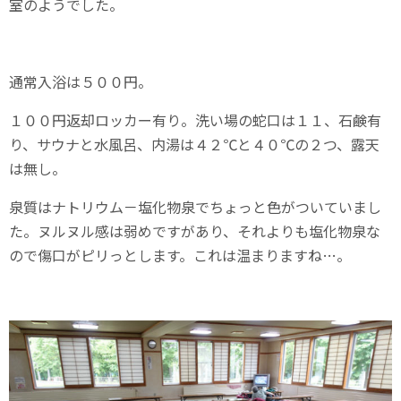
室のようでした。
通常入浴は５００円。
１００円返却ロッカー有り。洗い場の蛇口は１１、石鹸有
り、サウナと水風呂、内湯は４２℃と４０℃の２つ、露天
は無し。
泉質はナトリウム－塩化物泉でちょっと色がついていまし
た。ヌルヌル感は弱めですがあり、それよりも塩化物泉な
ので傷口がピリっとします。これは温まりますね…。