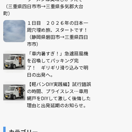
（三重県四日市市→三重県多気郡大台
町）
１日目 ２０２６年の日本一
周穴埋め旅、スタートです！
（静岡県磐田市→三重県四日
市市）
「車内暑すぎ！」急遽扇風機
を召喚してパッキング完
了！ ギリギリ滑り込みで明
日の出発へ。
【軽バンDIY実践編】試行錯誤
の時間、プライスレス…車用
網戸をDIYして激しく後悔した
理由と出発延期のお知らせ。
カテゴリー