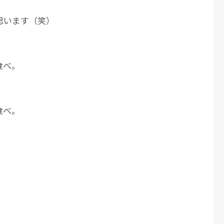
思います（笑）
食べ。
。
食べ。