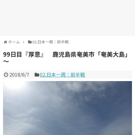
ホーム
02.日本一周：前半戦
99日目『厚意』 鹿児島県奄美市「奄美大島」
～
2018/6/7
02.日本一周：前半戦