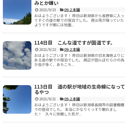
みとか嫌い
2021/9/23
09-2.本編
おはようございます！ 昨日は新潟県から長野県に入っ
てすぐの道の駅での宿泊でした。 夜は雨が降っていた
ようですが朝には地面...
114日目 こんな道ですが国道です。
2021/9/22
09-2.本編
おはようございます！ 昨日は新潟県の日本海側よりに
ある道の駅での宿泊でした。 周辺が田んぼだらけの為
か虫が多く、あちこち...
113日目 道の駅が地域の生命線になって
るやつ
2021/9/21
09-2.本編
おはようございます！ 昨日は新潟県長岡市の図書館横
での宿泊でした。 本当にかなりぐっすり眠れまし
た！ 久々に快眠した気が...