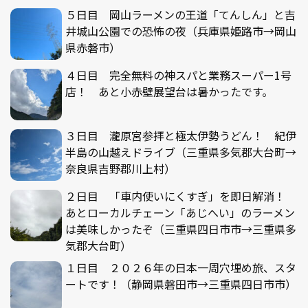
５日目 岡山ラーメンの王道「てんしん」と吉
井城山公園での恐怖の夜（兵庫県姫路市→岡山
県赤磐市）
４日目 完全無料の神スパと業務スーパー1号
店！ あと小赤壁展望台は暑かったです。
３日目 瀧原宮参拝と極太伊勢うどん！ 紀伊
半島の山越えドライブ（三重県多気郡大台町→
奈良県吉野郡川上村）
２日目 「車内使いにくすぎ」を即日解消！
あとローカルチェーン「あじへい」のラーメン
は美味しかったぞ（三重県四日市市→三重県多
気郡大台町）
１日目 ２０２６年の日本一周穴埋め旅、スタ
ートです！（静岡県磐田市→三重県四日市市）