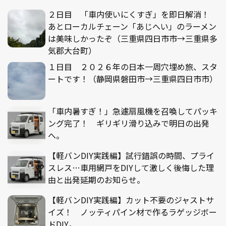
２日目 「車内使いにくすぎ」を即日解消！
あとローカルチェーン「あじへい」のラーメン
は美味しかったぞ（三重県四日市市→三重県多
気郡大台町）
１日目 ２０２６年の日本一周穴埋め旅、スタ
ートです！（静岡県磐田市→三重県四日市市）
「車内暑すぎ！」急遽扇風機を召喚してパッキ
ング完了！ ギリギリ滑り込みで明日の出発
へ。
【軽バンDIY実践編】試行錯誤の時間、プライ
スレス…車用網戸をDIYして激しく後悔した理
由と出発延期のお知らせ。
【軽バンDIY実践編】カット不要のジャストサ
イズ！ ノッティパイン材で作るラゲッジボー
ドDIY。