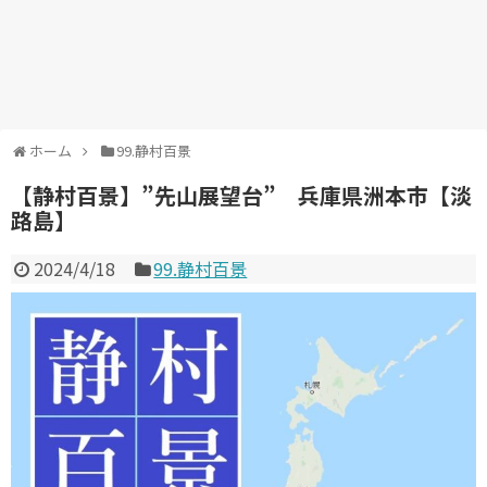
ホーム
99.静村百景
【静村百景】”先山展望台” 兵庫県洲本市【淡
路島】
2024/4/18
99.静村百景