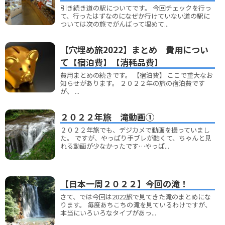
引き続き道の駅についてです。 今回チェックを行っ
て、行ったはずなのになぜか行けていない道の駅に
ついては次の旅でがんばって埋めて...
【穴埋め旅2022】まとめ 費用につい
て【宿泊費】【消耗品費】
費用まとめの続きです。 【宿泊費】 ここで重大なお
知らせがあります。 ２０２２年の旅の宿泊費です
が、 ...
２０２２年旅 滝動画①
２０２２年旅でも、デジカメで動画を撮っていまし
た。 ですが、やっぱり手ブレが酷くて、ちゃんと見
れる動画が少なかったです…やっぱ...
【日本一周２０２２】今回の滝！
さて、では今回は2022旅で見てきた滝のまとめにな
ります。 毎度あちこちの滝を見ているわけですが、
本当にいろいろなタイプがあっ...