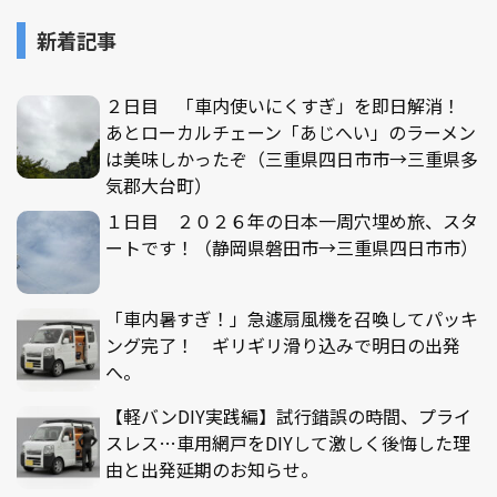
新着記事
２日目 「車内使いにくすぎ」を即日解消！
あとローカルチェーン「あじへい」のラーメン
は美味しかったぞ（三重県四日市市→三重県多
気郡大台町）
１日目 ２０２６年の日本一周穴埋め旅、スタ
ートです！（静岡県磐田市→三重県四日市市）
「車内暑すぎ！」急遽扇風機を召喚してパッキ
ング完了！ ギリギリ滑り込みで明日の出発
へ。
【軽バンDIY実践編】試行錯誤の時間、プライ
スレス…車用網戸をDIYして激しく後悔した理
由と出発延期のお知らせ。