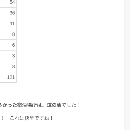
54
36
11
8
6
3
3
121
多かった宿泊場所は、道の駅
でした！
！ これは快挙ですね！