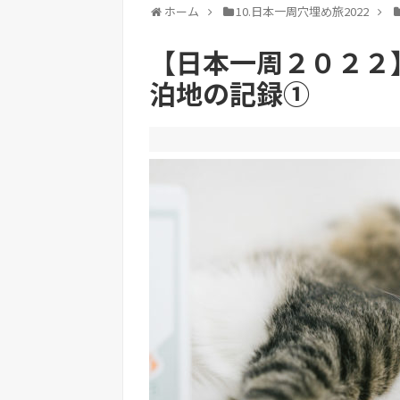
ホーム
10.日本一周穴埋め旅2022
【日本一周２０２２
泊地の記録①