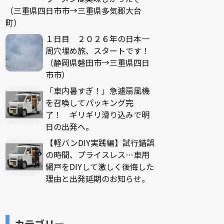
（三重県四日市市→三重県多気郡大台
町）
１日目 ２０２６年の日本一
周穴埋め旅、スタートです！
（静岡県磐田市→三重県四日
市市）
「車内暑すぎ！」急遽扇風機
を召喚してパッキング完
了！ ギリギリ滑り込みで明
日の出発へ。
【軽バンDIY実践編】試行錯誤
の時間、プライスレス…車用
網戸をDIYして激しく後悔した
理由と出発延期のお知らせ。
カテゴリー