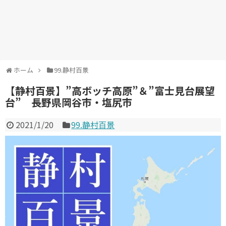
ホーム
99.静村百景
【静村百景】”高ボッチ高原”＆”富士見台展望
台” 長野県岡谷市・塩尻市
2021/1/20
99.静村百景