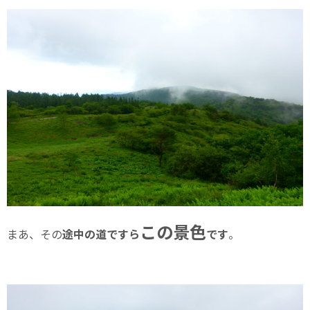
この景色
まあ、その
途中の道ですら
です
。