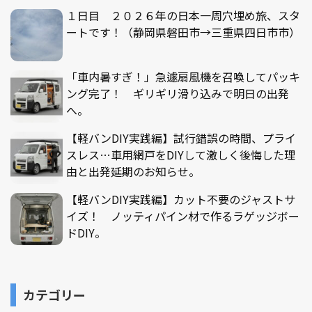
１日目 ２０２６年の日本一周穴埋め旅、スタ
ートです！（静岡県磐田市→三重県四日市市）
「車内暑すぎ！」急遽扇風機を召喚してパッキ
ング完了！ ギリギリ滑り込みで明日の出発
へ。
【軽バンDIY実践編】試行錯誤の時間、プライ
スレス…車用網戸をDIYして激しく後悔した理
由と出発延期のお知らせ。
【軽バンDIY実践編】カット不要のジャストサ
イズ！ ノッティパイン材で作るラゲッジボー
ドDIY。
カテゴリー