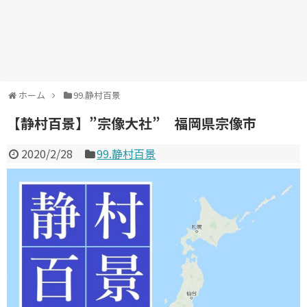
ホーム
99.静村百景
【静村百景】”宗像大社” 福岡県宗像市
2020/2/28
99.静村百景