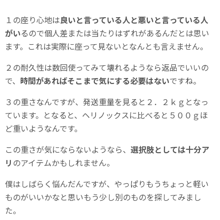
１の座り心地は
良いと言っている人と悪いと言っている人
がい
るので個人差または当たりはずれがあるんだとは思い
ます。これは実際に座って見ないとなんとも言えません。
２の耐久性は数回使ってみて壊れるようなら返品でいいの
で、
時間があればそこまで気にする必要はない
ですね。
３の重さなんですが、発送重量を見ると２．２ｋｇとなっ
ています。となると、ヘリノックスに比べると５００ｇほ
ど重いようなんです。
この重さが気にならないようなら、
選択肢としては十分ア
リ
のアイテムかもしれません。
僕はしばらく悩んだんですが、やっぱりもうちょっと軽い
ものがいいかなと思いもう少し別のものを探してみまし
た。