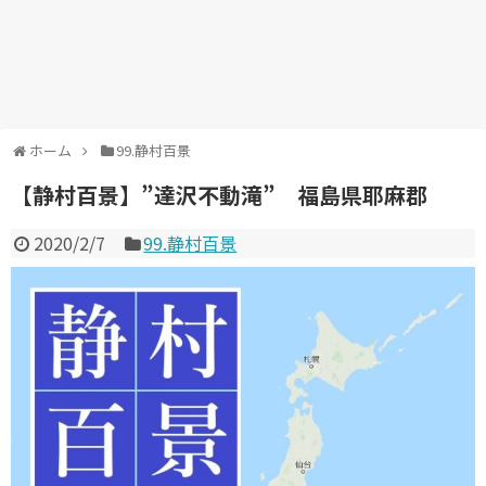
ホーム
99.静村百景
【静村百景】”達沢不動滝” 福島県耶麻郡
2020/2/7
99.静村百景