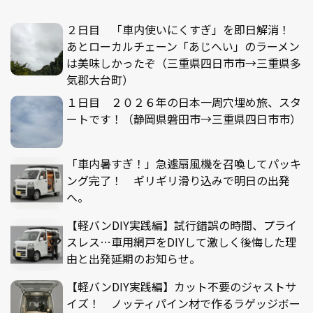
２日目 「車内使いにくすぎ」を即日解消！
あとローカルチェーン「あじへい」のラーメン
は美味しかったぞ（三重県四日市市→三重県多
気郡大台町）
１日目 ２０２６年の日本一周穴埋め旅、スタ
ートです！（静岡県磐田市→三重県四日市市）
「車内暑すぎ！」急遽扇風機を召喚してパッキ
ング完了！ ギリギリ滑り込みで明日の出発
へ。
【軽バンDIY実践編】試行錯誤の時間、プライ
スレス…車用網戸をDIYして激しく後悔した理
由と出発延期のお知らせ。
【軽バンDIY実践編】カット不要のジャストサ
イズ！ ノッティパイン材で作るラゲッジボー