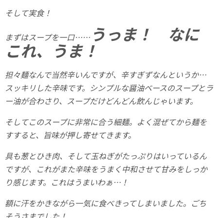
そして実食！
うっま！ なに
まずはスープを一口……
これ、うま！
担々麺なんで当然辛いんですが、辛すぎずなんというか…
スッキリした辛味です。シンプルな醤油ベースのスープとラ
ー油が合わさり、スープだけどんどん飲んじゃいます。
そしてこのスープに非常に合う細麺。よく混ぜてから麺を
すすると、旨味が押し寄せてきます。
具も葱とひき肉、そして玉ねぎがたっぷりはいっているん
ですが、これがまた辛味をうまく中和させて甘みをしっか
り感じます。これはうまいわぁ…！
額に汗をかきながら一気に食べきってしまいました。ごち
そうさまでした！