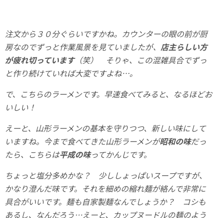
注文から３０分ぐらいですかね。カウンターの眼の前が厨
房なのでずっと作業風景を見ていましたが、
店主らしい方
が疲れ切っています
（笑） そりゃ、この混雑具合でずっ
と作り続けていれば大変ですよね…。
で、こちらのラーメンです。早速食べてみると、なるほどお
いしい！
えーと、山形ラーメンの基本を守りつつ、新しい味にして
いますね。今まで食べてきた山形ラーメンが
昭和の味
だっ
たら、こちらは
平成の味
ってかんじです。
ちょっと塩分多めかな？ 少ししょっぱいスープですが、
かなり澄んだ味です。それを細めの縮れ麺が絡んで非常に
具合がいいです。麺も自家製麺なんでしょうか？ コシも
あるし、なんだろう…えーと、カップヌードルの麺のよう