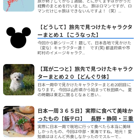
旅が終了してから１週間、とにかくまずはかかった
経費のまとめを行いました。 旅はロマンですが、ロ
マンだけじゃ旅はできないんですよ！（笑）...
【どうして】旅先で見つけたキャラクタ
ーまとめ１【こうなった】
今回から新シリーズ！ 題して、日本各地で見かけた
（変な）キャラクター達！ です(笑) 都道府県や市
町村のイメージキャラク...
【耳が二つと】旅先で見つけたキャラク
ターまとめ２０【どんぐり体】
日本一周中で見かけたキャラクターまとめ20回目に
なります。 今回は山形県から始まって秋田県へ。 夏
の時期は東北に限るとなぁと思い...
日本一周３６５日】実際に食べて美味か
ったもの【飯テロ】 長野・静岡・三重
実際に日本一周で現地に行って食べたら本当に美味
しかったもの、今回は中部・東海ですね。地元！ 愛
知県はほとんど外食しなかったのでスルーで...