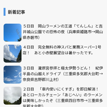
新着記事
５日目 岡山ラーメンの王道「てんしん」と吉
井城山公園での恐怖の夜（兵庫県姫路市→岡山
県赤磐市）
４日目 完全無料の神スパと業務スーパー1号
店！ あと小赤壁展望台は暑かったです。
３日目 瀧原宮参拝と極太伊勢うどん！ 紀伊
半島の山越えドライブ（三重県多気郡大台町→
奈良県吉野郡川上村）
２日目 「車内使いにくすぎ」を即日解消！
あとローカルチェーン「あじへい」のラーメン
は美味しかったぞ（三重県四日市市→三重県多
気郡大台町）