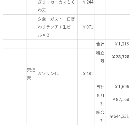
ぎり＋カニカマちく
￥244
わ天
夕食 ガスト 日替
わりランチ＋生ビー
￥971
ル×２
合計
￥1,215
積立
￥28,728
残
交通
ガソリン代
￥481
費
日計
￥1,696
８月
￥82,168
計
総合
￥644,251
計