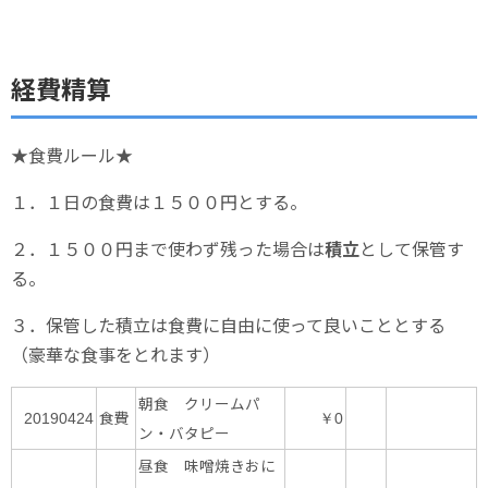
経費精算
★食費ルール★
１．１日の食費は１５００円とする。
２．１５００円まで使わず残った場合は
積立
として保管す
る。
３．保管した積立は食費に自由に使って良いこととする
（豪華な食事をとれます）
朝食 クリームパ
食費
20190424
￥0
ン・バタピー
昼食 味噌焼きおに