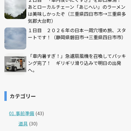
あとローカルチェーン「あじへい」のラーメン
は美味しかったぞ（三重県四日市市→三重県多
気郡大台町）
１日目 ２０２６年の日本一周穴埋め旅、スタ
ートです！（静岡県磐田市→三重県四日市市）
「車内暑すぎ！」急遽扇風機を召喚してパッキ
ング完了！ ギリギリ滑り込みで明日の出発
へ。
カテゴリー
01.事前準備
(43)
道具
(30)