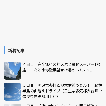
新着記事
４日目 完全無料の神スパと業務スーパー1号
店！ あと小赤壁展望台は暑かったです。
３日目 瀧原宮参拝と極太伊勢うどん！ 紀伊
半島の山越えドライブ（三重県多気郡大台町→
奈良県吉野郡川上村）
２日目 「車内使いにくすぎ」を即日解消！