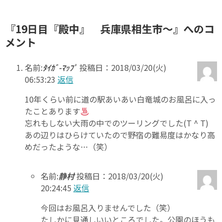
『19日目『殿中』 兵庫県相生市～』へのコ
メント
名前:
ﾀｲｶﾞ-ﾏｯﾌﾟ
投稿日：2018/03/20(火)
06:53:23
返信
10年くらい前に道の駅あいあい白竜城のお風呂に入っ
たことあります
忘れもしない大雨の中でのツーリングでした(T ^ T)
あの辺りはひらけていたので野宿の難易度はかなり高
めだったような…（笑）
名前:
静村
投稿日：2018/03/20(火)
20:24:45
返信
今回はお風呂入りませんでした（笑）
たしかに見通しいいところでした。公園のほうも