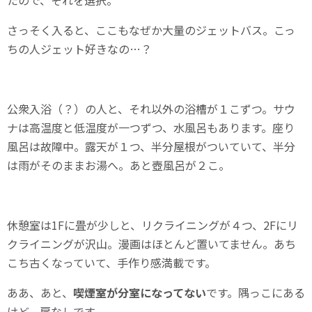
さっそく入ると、ここもなぜか大量のジェットバス。こっ
ちの人ジェット好きなの…？
公衆入浴（？）の人と、それ以外の浴槽が１こずつ。サウ
ナは高温度と低温度が一つずつ、水風呂もあります。座り
風呂は故障中。露天が１つ、半分屋根がついていて、半分
は雨がそのままお湯へ。あと壺風呂が２こ。
休憩室は1Fに畳が少しと、リクライニングが４つ、2Fにリ
クライニングが沢山。漫画はほとんど置いてません。あち
こち古くなっていて、手作り感満載です。
ああ、あと、
喫煙室が分室になってない
です。隅っこにある
けど、扉なしです。