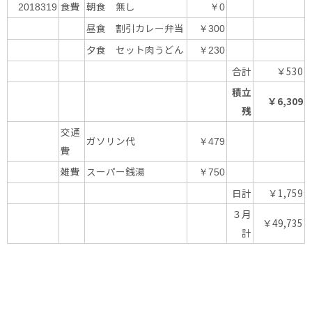
食費
朝食 無し
2018319
￥0
昼食 割引カレー弁当
￥300
夕食 セット肉うどん
￥230
合計
￥530
積立
￥6,309
残
交通
ガソリン代
￥479
費
雑費
スーパー銭湯
￥750
日計
￥1,759
３月
￥49,735
計