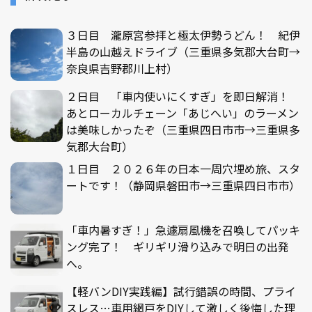
３日目 瀧原宮参拝と極太伊勢うどん！ 紀伊
半島の山越えドライブ（三重県多気郡大台町→
奈良県吉野郡川上村）
２日目 「車内使いにくすぎ」を即日解消！
あとローカルチェーン「あじへい」のラーメン
は美味しかったぞ（三重県四日市市→三重県多
気郡大台町）
１日目 ２０２６年の日本一周穴埋め旅、スタ
ートです！（静岡県磐田市→三重県四日市市）
「車内暑すぎ！」急遽扇風機を召喚してパッキ
ング完了！ ギリギリ滑り込みで明日の出発
へ。
【軽バンDIY実践編】試行錯誤の時間、プライ
スレス…車用網戸をDIYして激しく後悔した理