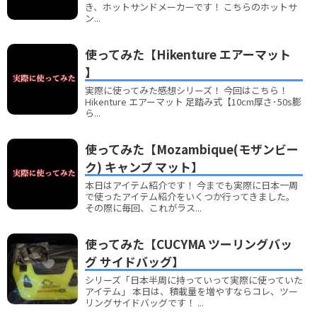
き、ホットサンドメーカーです！ こちらのホットサ
ン...
使ってみた【Hikenture エアーマット
】
実際に使ってみた感想シリーズ！ 今回はこちら！
Hikenture エアーマット 足踏み式【10cm厚さ･50s膨
ら...
使ってみた【Mozambique(モザンビー
ク) キャンプ マット】
本日はアイテム紹介です！ 今までも実際に日本一周
で使ったアイテム紹介をいくつか行ってきました。
その際に毎回、これがラス...
使ってみた【CUCYMA ツーリングバッ
グ サイドバッグ】
シリーズ「日本半周に持っていって実際に使っていた
アイテム」 本日は、積載量を増やすならコレ、ツー
リングサイドバッグです！ ...