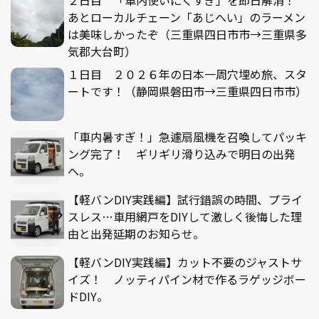
あとローカルチェーン「あじへい」のラーメン
は美味しかったぞ（三重県四日市市→三重県多
気郡大台町）
１日目 ２０２６年の日本一周穴埋め旅、スタ
ートです！（静岡県磐田市→三重県四日市市）
「車内暑すぎ！」急遽扇風機を召喚してパッキ
ング完了！ ギリギリ滑り込みで明日の出発
へ。
【軽バンDIY実践編】試行錯誤の時間、プライ
スレス…車用網戸をDIYして激しく後悔した理
由と出発延期のお知らせ。
【軽バンDIY実践編】カット不要のジャストサ
イズ！ ノッティパイン材で作るラゲッジボー
ドDIY。