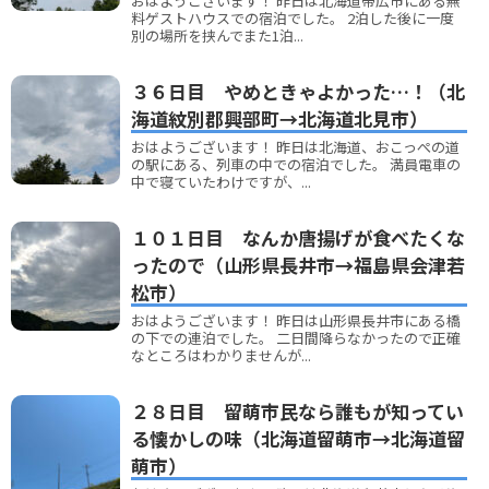
おはようございます！ 昨日は北海道帯広市にある無
料ゲストハウスでの宿泊でした。 2泊した後に一度
別の場所を挟んでまた1泊...
３６日目 やめときゃよかった…！（北
海道紋別郡興部町→北海道北見市）
おはようございます！ 昨日は北海道、おこっぺの道
の駅にある、列車の中での宿泊でした。 満員電車の
中で寝ていたわけですが、...
１０１日目 なんか唐揚げが食べたくな
ったので（山形県長井市→福島県会津若
松市）
おはようございます！ 昨日は山形県長井市にある橋
の下での連泊でした。 二日間降らなかったので正確
なところはわかりませんが...
２８日目 留萌市民なら誰もが知ってい
る懐かしの味（北海道留萌市→北海道留
萌市）