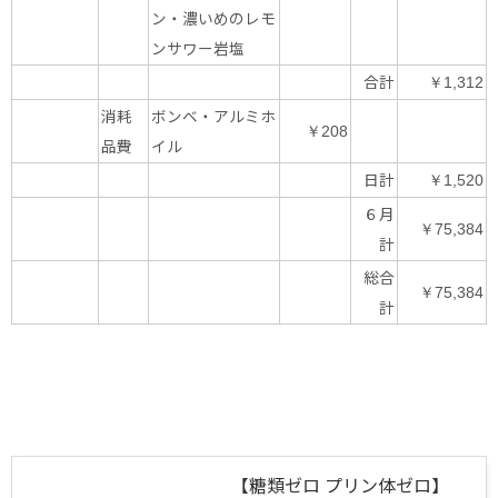
ン・濃いめのレモ
ンサワー岩塩
合計
￥1,312
消耗
ボンベ・アルミホ
￥208
品費
イル
日計
￥1,520
６月
￥75,384
計
総合
￥75,384
計
【糖類ゼロ プリン体ゼロ】