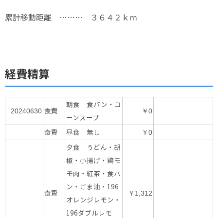
累計移動距離 ……… ３６４２ｋｍ
経費精算
朝食 食パン・コ
食費
20240630
￥0
ーンスープ
食費
昼食 無し
￥0
夕食 うどん・胡
椒・小揚げ・鶏モ
モ肉・紅茶・食パ
ン・ごま油・196
食費
￥1,312
オレンジレモン・
196ダブルレモ