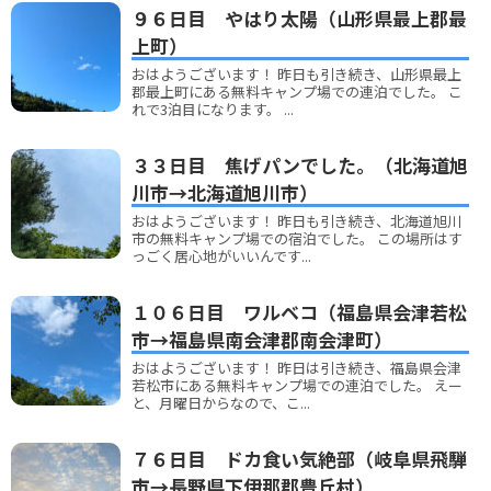
９６日目 やはり太陽（山形県最上郡最
上町）
おはようございます！ 昨日も引き続き、山形県最上
郡最上町にある無料キャンプ場での連泊でした。 こ
れで3泊目になります。 ...
３３日目 焦げパンでした。（北海道旭
川市→北海道旭川市）
おはようございます！ 昨日も引き続き、北海道旭川
市の無料キャンプ場での宿泊でした。 この場所はす
っごく居心地がいいんです...
１０６日目 ワルベコ（福島県会津若松
市→福島県南会津郡南会津町）
おはようございます！ 昨日は引き続き、福島県会津
若松市にある無料キャンプ場での連泊でした。 えー
と、月曜日からなので、こ...
７６日目 ドカ食い気絶部（岐阜県飛騨
市→長野県下伊那郡豊丘村）