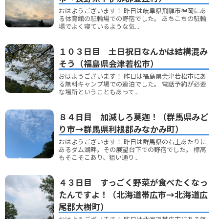
おはようございます！ 昨日は岐阜県飛騨市神岡にあ
る体育館の駐輪場での野宿でした。 あちこちの駐輪
場でよく寝ているような気...
１０３日目 土日祝日なんかは結構混み
そう（福島県会津若松市）
おはようございます！ 昨日は福島県会津若松市にあ
る無料キャンプ場での連泊でした。 電話予約が必要
な場所ということもあって...
８４日目 加減しろ莫迦！（群馬県みど
り市→群馬県利根郡みなかみ町）
おはようございます！ 昨日は群馬県の右上あたりに
あるダム湖畔。その展望台下での野宿でした。 標高
もそこそこあり、狙い通り...
４３日目 すっごく野菜が食べたくなっ
たんですよ！（北海道帯広市→北海道広
尾郡大樹町）