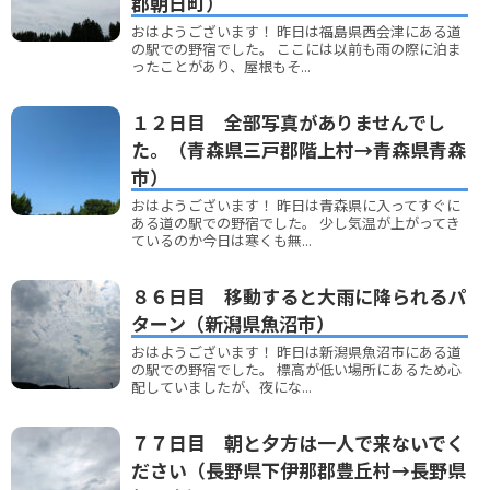
郡朝日町）
おはようございます！ 昨日は福島県西会津にある道
の駅での野宿でした。 ここには以前も雨の際に泊ま
ったことがあり、屋根もそ...
１２日目 全部写真がありませんでし
た。（青森県三戸郡階上村→青森県青森
市）
おはようございます！ 昨日は青森県に入ってすぐに
ある道の駅での野宿でした。 少し気温が上がってき
ているのか今日は寒くも無...
８６日目 移動すると大雨に降られるパ
ターン（新潟県魚沼市）
おはようございます！ 昨日は新潟県魚沼市にある道
の駅での野宿でした。 標高が低い場所にあるため心
配していましたが、夜にな...
７７日目 朝と夕方は一人で来ないでく
ださい（長野県下伊那郡豊丘村→長野県