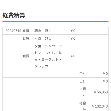
経費精算
食費
朝食 無し
20240719
￥0
食費
昼食 無し
￥0
夕食 シャウエッ
セン・もやし・納
食費
￥0
豆・ヨーグルト・
クラッカー
合計
￥0
日計
￥0
７月
￥56,959
計
総合
￥132,343
計