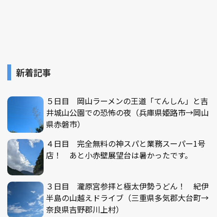
新着記事
５日目 岡山ラーメンの王道「てんしん」と吉
井城山公園での恐怖の夜（兵庫県姫路市→岡山
県赤磐市）
４日目 完全無料の神スパと業務スーパー1号
店！ あと小赤壁展望台は暑かったです。
３日目 瀧原宮参拝と極太伊勢うどん！ 紀伊
半島の山越えドライブ（三重県多気郡大台町→
奈良県吉野郡川上村）