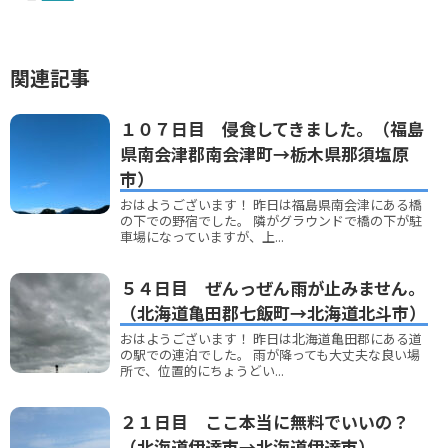
関連記事
１０７日目 侵食してきました。（福島
県南会津郡南会津町→栃木県那須塩原
市）
おはようございます！ 昨日は福島県南会津にある橋
の下での野宿でした。 隣がグラウンドで橋の下が駐
車場になっていますが、上...
５４日目 ぜんっぜん雨が止みません。
（北海道亀田郡七飯町→北海道北斗市）
おはようございます！ 昨日は北海道亀田郡にある道
の駅での連泊でした。 雨が降っても大丈夫な良い場
所で、位置的にちょうどい...
２１日目 ここ本当に無料でいいの？
（北海道伊達市→北海道伊達市）