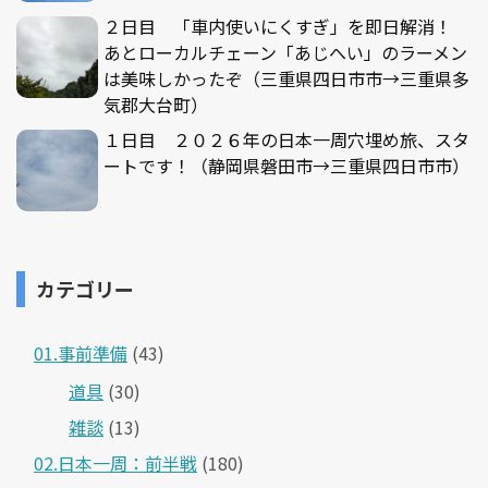
２日目 「車内使いにくすぎ」を即日解消！
あとローカルチェーン「あじへい」のラーメン
は美味しかったぞ（三重県四日市市→三重県多
気郡大台町）
１日目 ２０２６年の日本一周穴埋め旅、スタ
ートです！（静岡県磐田市→三重県四日市市）
カテゴリー
01.事前準備
(43)
道具
(30)
雑談
(13)
02.日本一周：前半戦
(180)