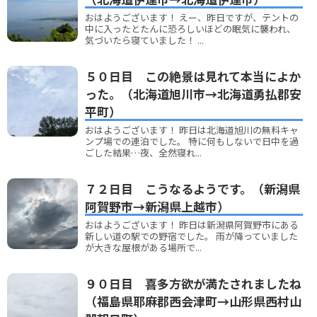
おはようございます！ えー、昨日ですが、テントの
中に入ったとたんに恐ろしいほどの眠気に襲われ、
気づいたら寝ていました！ ...
５０日目 この絶景は見れて本当によか
った。（北海道旭川市→北海道勇払郡安
平町）
おはようございます！ 昨日は北海道旭川の無料キャ
ンプ場での連泊でした。 特に何もしないで日中を過
ごした結果…夜、全然寝れ...
７２日目 こうなるようです。（新潟県
阿賀野市→新潟県上越市）
おはようございます！ 昨日は新潟県阿賀野市にある
新しい道の駅での野宿でした。 雨が降っていました
が大きな屋根がある場所で...
９０日目 喜多方欲が満たされましたね
（福島県耶麻郡西会津町→山形県西村山