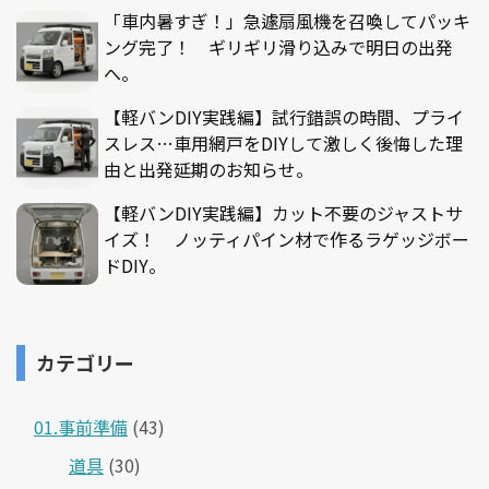
「車内暑すぎ！」急遽扇風機を召喚してパッキ
ング完了！ ギリギリ滑り込みで明日の出発
へ。
【軽バンDIY実践編】試行錯誤の時間、プライ
スレス…車用網戸をDIYして激しく後悔した理
由と出発延期のお知らせ。
【軽バンDIY実践編】カット不要のジャストサ
イズ！ ノッティパイン材で作るラゲッジボー
ドDIY。
カテゴリー
01.事前準備
(43)
道具
(30)