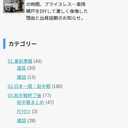
の時間、プライスレス…車用
網戸をDIYして激しく後悔した
理由と出発延期のお知らせ。
カテゴリー
01.事前準備
(43)
道具
(30)
雑談
(13)
02.日本一周：前半戦
(180)
03.前半戦終了後
(77)
前半戦まとめ
(47)
片付け
(2)
雑談
(28)