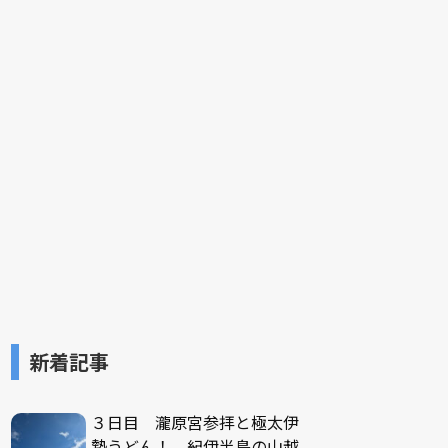
新着記事
３日目 瀧原宮参拝と極太伊
勢うどん！ 紀伊半島の山越