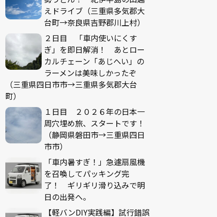
えドライブ（三重県多気郡大
台町→奈良県吉野郡川上村）
２日目 「車内使いにくす
ぎ」を即日解消！ あとロー
カルチェーン「あじへい」の
ラーメンは美味しかったぞ
（三重県四日市市→三重県多気郡大台
町）
１日目 ２０２６年の日本一
周穴埋め旅、スタートです！
（静岡県磐田市→三重県四日
市市）
「車内暑すぎ！」急遽扇風機
を召喚してパッキング完
了！ ギリギリ滑り込みで明
日の出発へ。
【軽バンDIY実践編】試行錯誤