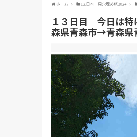
ホーム
12.日本一周穴埋め旅2024
１３日目 今日は特
森県青森市→青森県