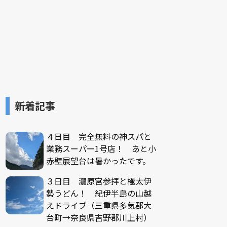
新着記事
４日目 完全無料の神スパと
業務スーパー1号店！ あと小
赤壁展望台は暑かったです。
３日目 瀧原宮参拝と極太伊
勢うどん！ 紀伊半島の山越
えドライブ（三重県多気郡大
台町→奈良県吉野郡川上村）