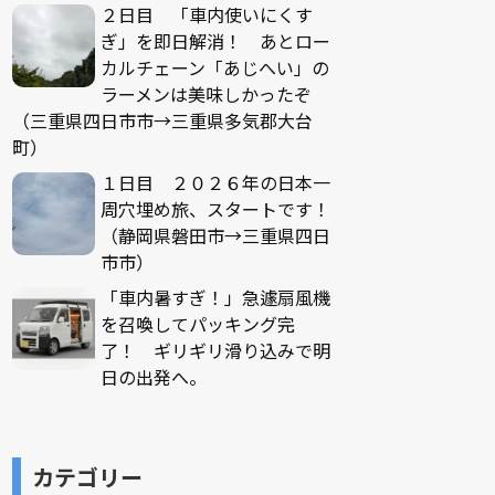
２日目 「車内使いにくす
ぎ」を即日解消！ あとロー
カルチェーン「あじへい」の
ラーメンは美味しかったぞ
（三重県四日市市→三重県多気郡大台
町）
１日目 ２０２６年の日本一
周穴埋め旅、スタートです！
（静岡県磐田市→三重県四日
市市）
「車内暑すぎ！」急遽扇風機
を召喚してパッキング完
了！ ギリギリ滑り込みで明
日の出発へ。
カテゴリー