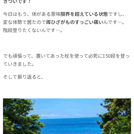
きついです！
今日はもう、体がある意味
限界を超えている状態
ですし、
変な体勢で居たので
両ひざがものすっごい痛い
んです…。
階段登りたくないんです…。
でも頑張って、置いてあった杖を使って必死に150段を登っ
ていきました。
そして振り返ると、