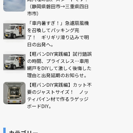
（静岡県磐田市→三重県四日
市市）
「車内暑すぎ！」急遽扇風機
を召喚してパッキング完
了！ ギリギリ滑り込みで明
日の出発へ。
【軽バンDIY実践編】試行錯誤
の時間、プライスレス…車用
網戸をDIYして激しく後悔した
理由と出発延期のお知らせ。
【軽バンDIY実践編】カット不
要のジャストサイズ！ ノッ
ティパイン材で作るラゲッジ
ボードDIY。
カテゴリー