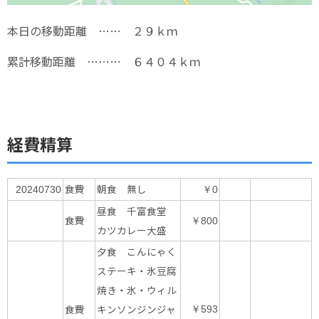
本日の移動距離 …… ２９ｋｍ
累計移動距離 ……… ６４０４ｋｍ
経費精算
食費
朝食 無し
20240730
￥0
昼食 千富食堂
食費
￥800
カツカレー大盛
夕食 こんにゃく
ステーキ・氷豆腐
焼き・氷・ウィル
食費
キンソンジンジャ
￥593