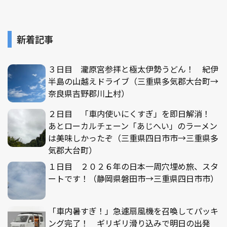
新着記事
３日目 瀧原宮参拝と極太伊勢うどん！ 紀伊
半島の山越えドライブ（三重県多気郡大台町→
奈良県吉野郡川上村）
２日目 「車内使いにくすぎ」を即日解消！
あとローカルチェーン「あじへい」のラーメン
は美味しかったぞ（三重県四日市市→三重県多
気郡大台町）
１日目 ２０２６年の日本一周穴埋め旅、スタ
ートです！（静岡県磐田市→三重県四日市市）
「車内暑すぎ！」急遽扇風機を召喚してパッキ
ング完了！ ギリギリ滑り込みで明日の出発